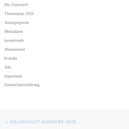
Die Zeitschrift
Themenplan 2026
Anzeigenpreise
Mediadaten
messetrends
Abonnement
Kontakt
Jobs
Impressum
Datenschutzerklärung
Beitragsnavigation
Vorheriger Beitrag
JULI/AUGUST-AUSGABE 2025