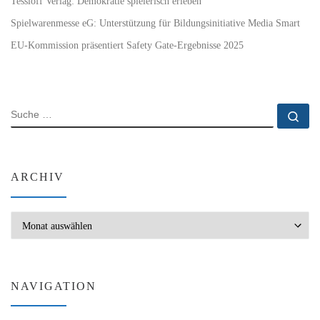
Tessloff Verlag: Demokratie spielerisch erleben
Spielwarenmesse eG: Unterstützung für Bildungsinitiative Media Smart
EU-Kommission präsentiert Safety Gate-Ergebnisse 2025
SUCHE
Su
ARCHIV
Archiv
NAVIGATION