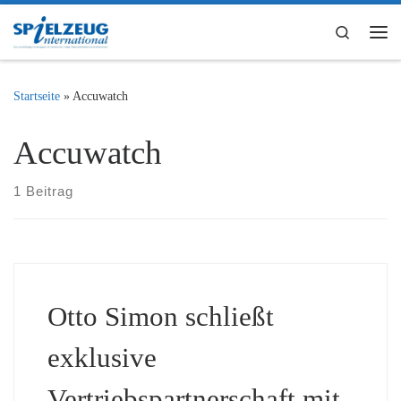
Zum Inhalt springen
Search
Me
Startseite
»
Accuwatch
Accuwatch
1 Beitrag
Otto Simon schließt
exklusive
Vertriebspartnerschaft mit