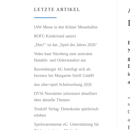
LETZTE ARTIKEL
IAW Messe in den Kölner Messehallen
ROFU Kinderland saniert
E
„Dito!“ ist das „Spiel des Jahres 2026“
N
Vedes baut Nürnberg zum zentralen
g
Handels- und Orderstandort aus
D
Ravensburger AG beteiligt sich als
i
Investor bei Margarete Steiff GmbH
a
duo idee+spiel Schulwerbung 2026
DVSI Newsletter informiert detailliert
„
über aktuelle Themen
s
Tessloff Verlag: Demokratie spielerisch
C
erleben
a
Spielwarenmesse eG: Unterstützung für
B