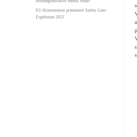
Bildungsinitiative Media Smart
w
EU-Kommission präsentiert Safety Gate-
V
Ergebnisse 2025
a
p
V
s
v