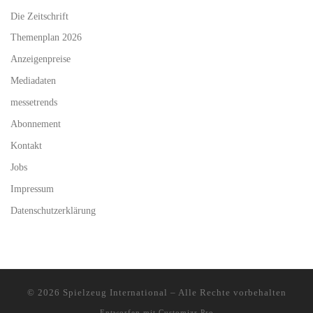
Die Zeitschrift
Themenplan 2026
Anzeigenpreise
Mediadaten
messetrends
Abonnement
Kontakt
Jobs
Impressum
Datenschutzerklärung
© 2026
Spielzeug International
–
Alle Rechte vorbehalten
Entworfen mit
Customizr Pro