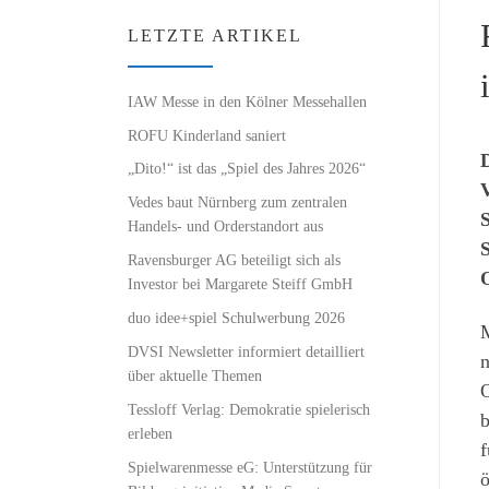
LETZTE ARTIKEL
IAW Messe in den Kölner Messehallen
ROFU Kinderland saniert
D
„Dito!“ ist das „Spiel des Jahres 2026“
V
Vedes baut Nürnberg zum zentralen
S
Handels- und Orderstandort aus
S
Ravensburger AG beteiligt sich als
O
Investor bei Margarete Steiff GmbH
duo idee+spiel Schulwerbung 2026
M
DVSI Newsletter informiert detailliert
n
über aktuelle Themen
O
Tessloff Verlag: Demokratie spielerisch
b
erleben
f
Spielwarenmesse eG: Unterstützung für
ö