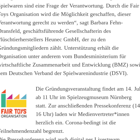
pielwaren sind eine Frage der Verantwortung. Durch die Fair
oys Organisation wird die Möglichkeit geschaffen, dieser
erantwortung gerecht zu werden“, sagt Barbara Fehn-
ransfeld, geschäftsführende Gesellschafterin des
lüschtierherstellers Heunec GmbH, der zu den
ründungsmitgliedern zählt. Unterstützung erhält die
rganisation unter anderem vom Bundesministerium für
irtschaftliche Zusammenarbeit und Entwicklung (BMZ) sow
em Deutschen Verband der Spielwarenindustrie (DSVI).
Die Gründungsveranstaltung findet am 14. Jul
ab 11 Uhr im Spielzeugmuseum Nürnberg
statt. Zur anschließenden Pressekonferenz (14
16 Uhr) laden wir Medienvertreter*innen
herzlich ein. Corona-bedingt ist die
eilnehmendenzahl begrenzt.
ie Pressekonferenz wird auch digital per Livestream