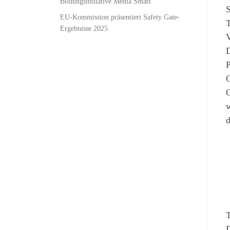
Bildungsinitiative Media Smart
S
EU-Kommission präsentiert Safety Gate-
T
Ergebnisse 2025
V
D
P
G
O
w
d
T
D