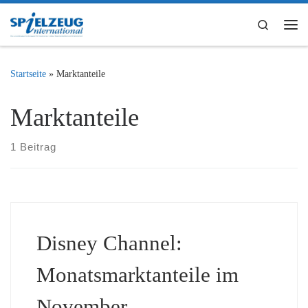
Zum Inhalt springen
Search
Me
Startseite
»
Marktanteile
Marktanteile
1 Beitrag
Disney Channel:
Monatsmarktanteile im
November