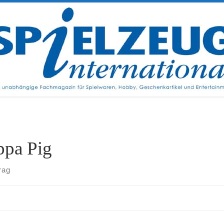
ppa Pig
rag