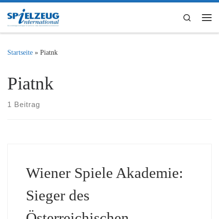
Zum Inhalt springen
Search
Me
Startseite
»
Piatnk
Piatnk
1 Beitrag
Wiener Spiele Akademie:
Sieger des
Österreichischen