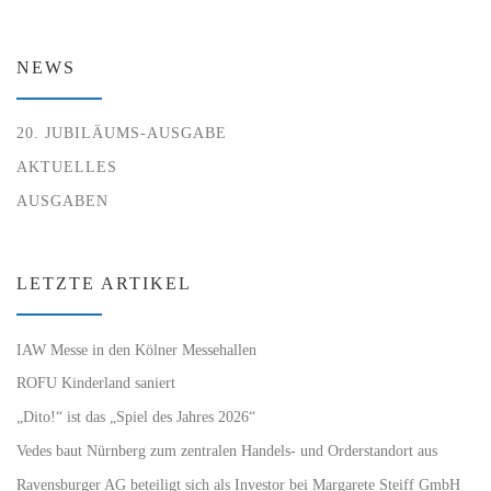
NEWS
20. JUBILÄUMS-AUSGABE
AKTUELLES
AUSGABEN
LETZTE ARTIKEL
IAW Messe in den Kölner Messehallen
ROFU Kinderland saniert
„Dito!“ ist das „Spiel des Jahres 2026“
Vedes baut Nürnberg zum zentralen Handels- und Orderstandort aus
Ravensburger AG beteiligt sich als Investor bei Margarete Steiff GmbH