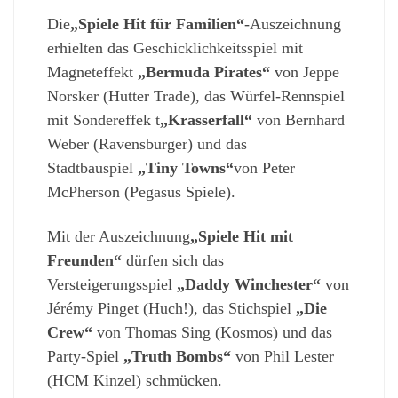
Die
„Spiele Hit für Familien“
-Auszeichnung
erhielten das Geschicklichkeitsspiel mit
Magneteffekt
„Bermuda Pirates“
von Jeppe
Norsker (Hutter Trade), das Würfel-Rennspiel
mit Sondereffek t
„Krasserfall“
von Bernhard
Weber (Ravensburger) und das
Stadtbauspiel
„Tiny Towns“
von Peter
McPherson (Pegasus Spiele).
Mit der Auszeichnung
„Spiele Hit mit
Freunden“
dürfen sich das
Versteigerungsspiel
„Daddy Winchester“
von
Jérémy Pinget (Huch!), das Stichspiel
„Die
Crew“
von Thomas Sing (Kosmos) und das
Party-Spiel
„Truth Bombs“
von Phil Lester
(HCM Kinzel) schmücken.