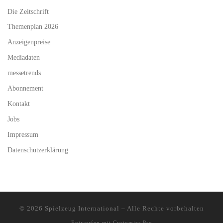
Die Zeitschrift
Themenplan 2026
Anzeigenpreise
Mediadaten
messetrends
Abonnement
Kontakt
Jobs
Impressum
Datenschutzerklärung
© 2026
Spielzeug International
–
Alle Rechte vorbehalten
Entworfen mit
Customizr Pro