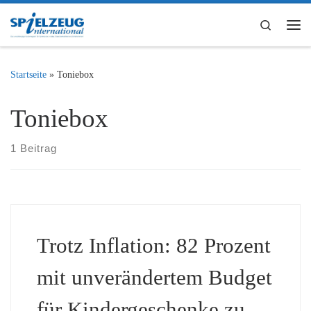
Zum Inhalt springen
Search
Me
Startseite
»
Toniebox
Toniebox
1 Beitrag
Trotz Inflation: 82 Prozent
mit unverändertem Budget
für Kindergeschenke zu