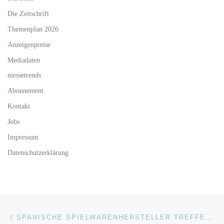
Die Zeitschrift
Themenplan 2026
Anzeigenpreise
Mediadaten
messetrends
Abonnement
Kontakt
Jobs
Impressum
Datenschutzerklärung
Beitragsnavigation
Vorheriger Beitrag
SPANISCHE SPIELWARENHERSTELLER TREFFEN EINKÄUFER AUS ALLER WELT