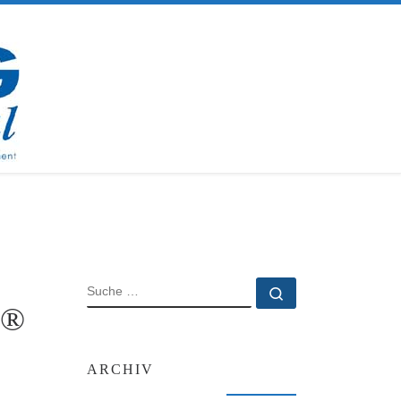
SUCHE
Suche …
h®
ARCHIV