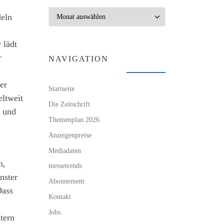
Archiv
deln
 lädt
r
NAVIGATION
er
Startseite
eltweit
Die Zeitschrift
t und
Themenplan 2026
Anzeigenpreise
Mediadaten
n,
messetrends
nster
Abonnement
Dass
Kontakt
Jobs
tern