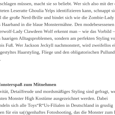
chlagen müssen, macht sie so beliebt. Wer sich also mit der
teten Leseratte Ghoulia Yelps identifizieren kann, schnappt s
l die große Nerd-Brille und bindet sich wie die Zombie-Lady
s Haarband in die blaue Monstermähne. Den modebesessenen
erwolf-Lady Clawdeen Wolf erkennt man – wie das Vorbild –
 haarigen Alltagsproblemen, sondern am perfekten Styling v
is Fuß. Wer Jackson Jeckyll nachmonstert, wird zweifellos e
 gestyltes Haarstyling, Fliege und den obligatorischen Pullund
.
onsterspaß zum Mitnehmen
vität, Detailfreude und mordsmäßiges Styling sind gefragt, w
esten Monster High Kostüme ausgezeichnet werden. Dabei
deln sich alle Toys“R“Us-Filialen in Deutschland in gruslig
en für ein sa(r)genhaftes Fotoshooting, das die Monster zum