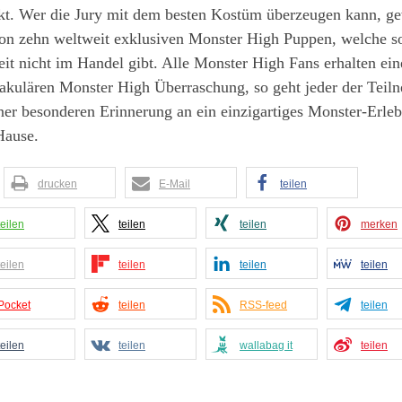
kt. Wer die Jury mit dem besten Kostüm überzeugen kann, g
von zehn weltweit exklusiven Monster High Puppen, welche s
it nicht im Handel gibt. Alle Monster High Fans erhalten ein
takulären Monster High Überraschung, so geht jeder der Teil
ner besonderen Erinnerung an ein einzigartiges Monster-Erleb
Hause.
drucken
E-Mail
teilen
teilen
teilen
teilen
merken
teilen
teilen
teilen
teilen
Pocket
teilen
RSS-feed
teilen
teilen
teilen
wallabag it
teilen