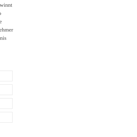
ewinnt
o
e
nehmer
nis