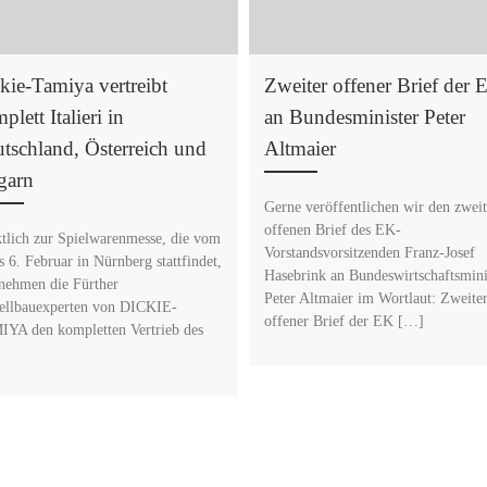
kie-Tamiya vertreibt
Zweiter offener Brief der 
plett Italieri in
an Bundesminister Peter
tschland, Österreich und
Altmaier
garn
Gerne veröffentlichen wir den zwei
offenen Brief des EK-
tlich zur Spielwarenmesse, die vom
Vorstandsvorsitzenden Franz-Josef
is 6. Februar in Nürnberg stattfindet,
Hasebrink an Bundeswirtschaftsmini
nehmen die Fürther
Peter Altmaier im Wortlaut: Zweite
llbauexperten von DICKIE-
offener Brief der EK […]
YA den kompletten Vertrieb des