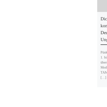
Dic
kom
Deu
Un
Pünk
1. b
über
Mode
TAMI
[…]