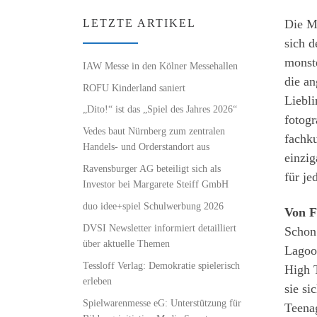
Die M
LETZTE ARTIKEL
sich 
monst
IAW Messe in den Kölner Messehallen
die an
ROFU Kinderland saniert
Liebli
„Dito!“ ist das „Spiel des Jahres 2026“
fotogr
Vedes baut Nürnberg zum zentralen
fachku
Handels- und Orderstandort aus
einzig
Ravensburger AG beteiligt sich als
für je
Investor bei Margarete Steiff GmbH
duo idee+spiel Schulwerbung 2026
Von F
DVSI Newsletter informiert detailliert
Schon 
über aktuelle Themen
Lagoo
Tessloff Verlag: Demokratie spielerisch
High T
erleben
sie si
Spielwarenmesse eG: Unterstützung für
Teena