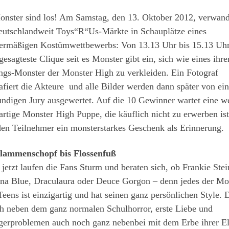
onster sind los! Am Samstag, den 13. Oktober 2012, verwan
deutschlandweit Toys“R“Us-Märkte in Schauplätze eines
ermäßigen Kostümwettbewerbs: Von 13.13 Uhr bis 15.13 Uhr
gesagteste Clique seit es Monster gibt ein, sich wie eines ihre
ngs-Monster der Monster High zu verkleiden. Ein Fotograf
afiert die Akteure und alle Bilder werden dann später von ein
ndigen Jury ausgewertet. Auf die 10 Gewinner wartet eine w
artige Monster High Puppe, die käuflich nicht zu erwerben is
den Teilnehmer ein monsterstarkes Geschenk als Erinnerung.
lammenschopf bis Flossenfuß
jetzt laufen die Fans Sturm und beraten sich, ob Frankie Stei
na Blue, Draculaura oder Deuce Gorgon – denn jedes der Mo
eens ist einzigartig und hat seinen ganz persönlichen Style. 
ch neben dem ganz normalen Schulhorror, erste Liebe und
gerproblemen auch noch ganz nebenbei mit dem Erbe ihrer El