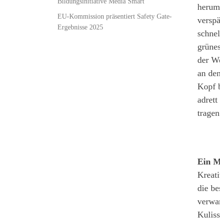
Bildungsinitiative Media Smart
herums
EU-Kommission präsentiert Safety Gate-
verspä
Ergebnisse 2025
schnel
grüne
der W
an den
Kopf b
adrett
tragen
Ein M
Kreati
die b
verwan
Kuliss