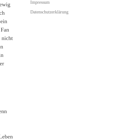
Impressum
 ewig
Datenschutzerklärung
ich
 ein
 Fan
 nicht
on
in
er
enn
 Leben