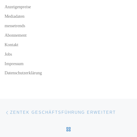
Anzeigenpreise
Mediadaten
messetrends
Abonnement
Kontakt
Jobs
Impressum
Datenschutzerklärung
Beitragsnavigation
Vorheriger Beitrag
ZENTEK GESCHÄFTSFÜHRUNG ERWEITERT
ZURÜCK ZUR BEITRAGSL