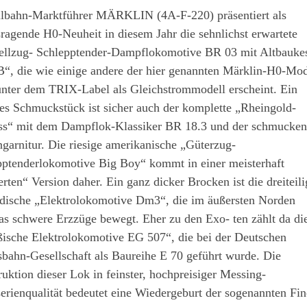
lbahn-Marktführer MÄRKLIN (4A-F-220) präsentiert als
ragende H0-Neuheit in diesem Jahr die sehnlichst erwartete
ellzug- Schlepptender-Dampflokomotive BR 03 mit Altbauke
“, die wie einige andere der hier genannten Märklin-H0-Mod
unter dem TRIX-Label als Gleichstrommodell erscheint. Ein
es Schmuckstück ist sicher auch der komplette „Rheingold-
ss“ mit dem Dampflok-Klassiker BR 18.3 und der schmucken
arnitur. Die riesige amerikanische „Güterzug-
pptenderlokomotive Big Boy“ kommt in einer meisterhaft
erten“ Version daher. Ein ganz dicker Brocken ist die dreiteili
dische „Elektrolokomotive Dm3“, die im äußersten Norden
s schwere Erzzüge bewegt. Eher zu den Exo- ten zählt da di
ßische Elektrolokomotive EG 507“, die bei der Deutschen
bahn-Gesellschaft als Baureihe E 70 geführt wurde. Die
uktion dieser Lok in feinster, hochpreisiger Messing-
erienqualität bedeutet eine Wiedergeburt der sogenannten Fin