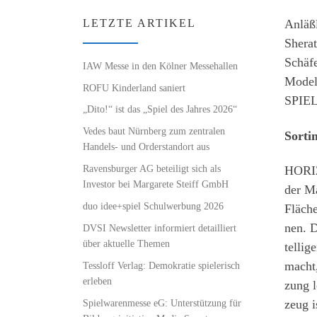
Anläßl
LETZTE ARTIKEL
Sherat
Schäfe
IAW Messe in den Kölner Messehallen
Model
ROFU Kinderland saniert
SPIELZ
„Dito!“ ist das „Spiel des Jahres 2026“
Vedes baut Nürnberg zum zentralen
Sorti
Handels- und Orderstandort aus
Ravensburger AG beteiligt sich als
HORIZ
Investor bei Margarete Steiff GmbH
der Ma
duo idee+spiel Schulwerbung 2026
Fläc
nen. D
DVSI Newsletter informiert detailliert
über aktuelle Themen
tellig
macht,
Tessloff Verlag: Demokratie spielerisch
erleben
zung l
Spielwarenmesse eG: Unterstützung für
zeug i