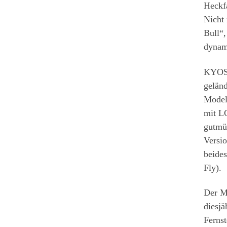
Heckf
Nicht
Bull“,
dynami
KYOSH
gelä
Model
mit L
gutmü
Versio
beides
Fly).
Der M
diesja
Ferns