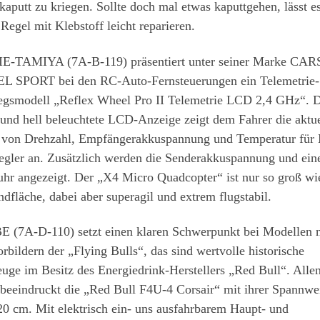
aputt zu kriegen. Sollte doch mal etwas kaputtgehen, lässt es
 Regel mit Klebstoff leicht reparieren.
E-TAMIYA (7A-B-119) präsentiert unter seiner Marke CA
 SPORT bei den RC-Auto-Fernsteuerungen ein Telemetrie-
iegsmodell „Reflex Wheel Pro II Telemetrie LCD 2,4 GHz“. 
und hell beleuchtete LCD-Anzeige zeigt dem Fahrer die aktu
 von Drehzahl, Empfängerakkuspannung und Temperatur für
gler an. Zusätzlich werden die Senderakkuspannung und ein
hr angezeigt. Der „X4 Micro Quadcopter“ ist nur so groß wie
dfläche, dabei aber superagil und extrem flugstabil.
 (7A-D-110) setzt einen klaren Schwerpunkt bei Modellen 
rbildern der „Flying Bulls“, das sind wertvolle historische
uge im Besitz des Energiedrink-Herstellers „Red Bull“. Alle
beeindruckt die „Red Bull F4U-4 Corsair“ mit ihrer Spannwe
0 cm. Mit elektrisch ein- uns ausfahrbarem Haupt- und