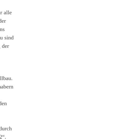
r alle
der
gns
u sind
 der
llbau.
habern
den
durch
2“.