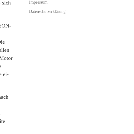
Impressum
 sich
Datenschutzerklärung
RSON-
Die
ellen
 Motor
e
 ei-
nach
n
ite