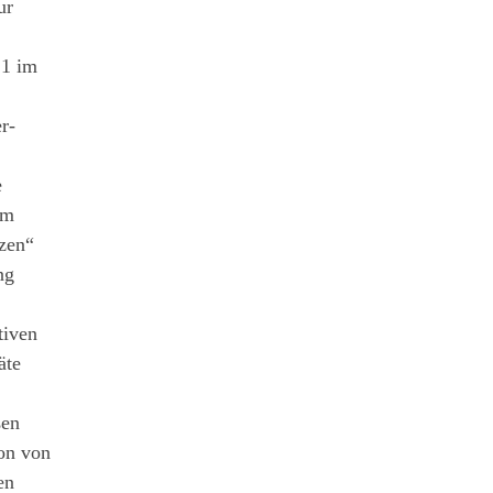
ur
 1 im
r-
e
em
tzen“
ng
tiven
̈te
ßen
ion von
en