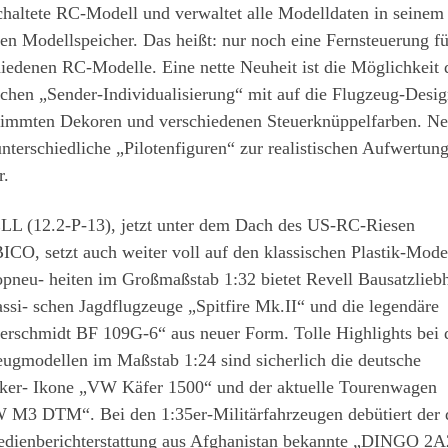
haltete RC-Modell und verwaltet alle Modelldaten in seinem
n Modellspeicher. Das heißt: nur noch eine Fernsteuerung fü
iedenen RC-Modelle. Eine nette Neuheit ist die Möglichkeit 
schen „Sender-Individualisierung“ mit auf die Flugzeug-Desi
timmten Dekoren und verschiedenen Steuerknüppelfarben. Ne
nterschiedliche „Pilotenfiguren“ zur realistischen Aufwertung
r.
L (12.2-P-13), jetzt unter dem Dach des US-RC-Riesen
O, setzt auch weiter voll auf den klassischen Plastik-Mode
opneu- heiten im Großmaßstab 1:32 bietet Revell Bausatzlieb
assi- schen Jagdflugzeuge „Spitfire Mk.II“ und die legendäre
erschmidt BF 109G-6“ aus neuer Form. Tolle Highlights bei 
ugmodellen im Maßstab 1:24 sind sicherlich die deutsche
iker- Ikone „VW Käfer 1500“ und der aktuelle Tourenwagen
M3 DTM“. Bei den 1:35er-Militärfahrzeugen debütiert der 
edienberichterstattung aus Afghanistan bekannte „DINGO 2A