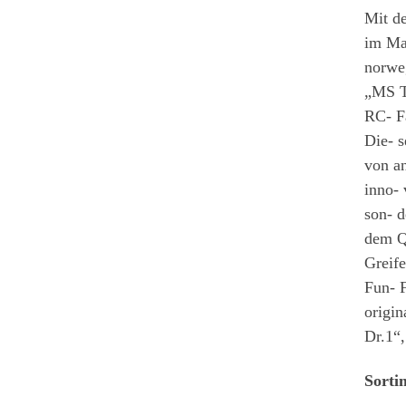
Mit d
im Maß
norweg
„MS Tr
RC- F
Die- s
von a
inno- 
son- d
dem Q
Greife
Fun- F
origin
Dr.1“,
Sorti