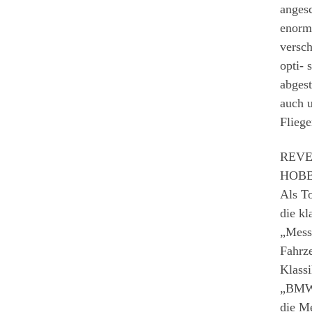
angesc
enorme
versch
opti- 
abges
auch u
Fliege
REVEL
HOBBIC
Als T
die kl
„Mess
Fahrze
Klass
„BMW 
die M