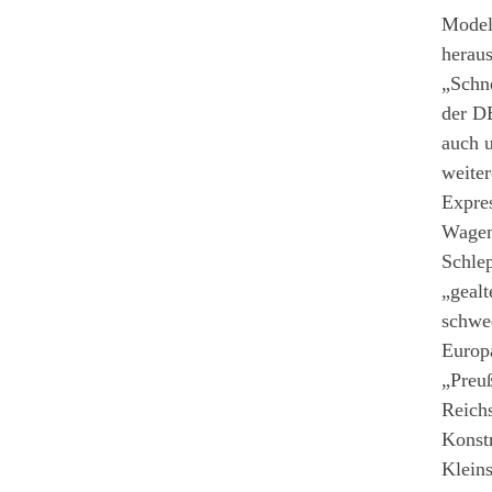
Model
heraus
„Schn
der DB
auch 
weiter
Expre
Wageng
Schle
„gealt
schwe
Europa
„Preu
Reichs
Konstr
Kleins