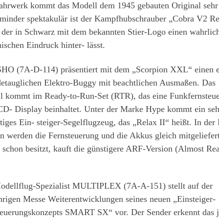
ahrwerk kommt das Modell dem 1945 gebauten Original sehr
 minder spektakulär ist der Kampfhubschrauber „Cobra V2 R
 der in Schwarz mit dem bekannten Stier-Logo einen wahrlic
schen Eindruck hinter- lässt.
O (7A-D-114) präsentiert mit dem „Scorpion XXL“ einen 
ndetauglichen Elektro-Buggy mit beachtlichen Ausmaßen. Das
l kommt im Ready-to-Run-Set (RTR), das eine Funkfernsteu
CD- Display beinhaltet. Unter der Marke Hype kommt ein seh
tiges Ein- steiger-Segelflugzeug, das „Relax II“ heißt. In de
n werden die Fernsteuerung und die Akkus gleich mitgeliefer
 schon besitzt, kauft die günstigere ARF-Version (Almost Re
odellflug-Spezialist MULTIPLEX (7A-A-151) stellt auf der
̈hrigen Messe Weiterentwicklungen seines neuen „Einsteiger-
teuerungskonzepts SMART SX“ vor. Der Sender erkennt das j