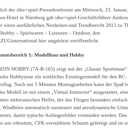
ich der idee+spiel-Pressekonferenz am Mittwoch, 23. Januar
on-Hotel in Nürnberg gab idee+spiel-Geschäftsführer Andrea
r einen ausführlichen Neuheiten-und Trendbericht 2013 zu 
lhobby – Spielwaren – Lizenzen – Outdoor, den
UGinternational hier ungekürzt veröffentlicht.
mentsbereich 1: Modellbau und Hobby
ON HOBBY (7A-B-165) zeigt mit der „Glasair Sportsman“ 
rke Hobbyzone ein wirkliches Einsteigermodell für den RC-
henflug. Nach nur 5 Minuten Montagearbeiten kann der Spaß b
as Modell ist mit einem „Virtual Instructor“ ausgestattet, ein
enten elektronischen Helfer, der das Fliegen besonders einfach
 Windböen automatisch aussteuert und aerodynamische Unters
eistet, damit typische Anfängerfehler vermieden werden. Das
st aus robustem, CFK-verstärktem Schaum gefertigt und ist s