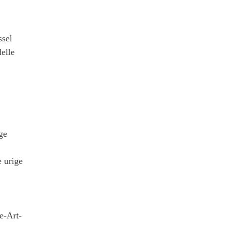
ssel
elle
ge
e urige
e-Art-