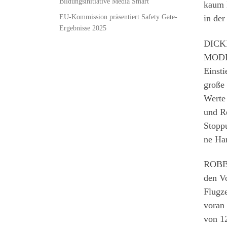
Bildungsinitiative Media Smart
kaum k
EU-Kommission präsentiert Safety Gate-
in der
Ergebnisse 2025
DICKI
MODEL
Einst
große 
Werte
und Re
Stoppu
ne Han
ROBBE
den Vo
Flugze
voran 
von 12