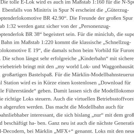
 Die tolle E-Lok wird es auch im Maßstab 1:160 für die N-Sp
 Ebenfalls von Minitrix in Spur N erscheint die „Güterzug-
pptenderlokomotive BR 42.90“. Die Freunde der großen Spur
ab 1:32 werden ganz sicher von der „Personenzug-
ptenderlok BR 38“ begeistert sein. Für die miniclub, die supe
e Bahn im Maßstab 1:220 kommt die klassische „Schnellzug-
olokomotive E 19“, die damals schon beim Vorbild für Furor
. Die schon längst sehr erfolgreiche „Kinderbahn“ mit sicher
eriebetrieb bringt mit den „my world Lok- und Waggonbausä
 großartigen Bastelspaß. Für die Märklin-Modellbahnsteueru
l Station wird es in Kürze einen kostenlosen „Download für
lle Führerstände“ geben. Damit lassen sich die Modelllokomo
ie richtige Loks steuern. Auch die virtuellen Betriebsstoffvorra
n abgerufen werden. Das macht die Modellbahn auch für
ahnliebhaber interessant, die sich bislang „nur“ mit dem gro
d beschäftigt ha- ben. Ganz neu ist auch die nächste Generat
al-Decodern, bei Märklin „MFX+“ genannt. Loks mit den neu