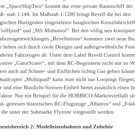
em „SpaceShipTwo“ kommt das erste private Raumschiff der
- stab 1:144. Im Maßstab 1:1200 bringt Revell die bei den
ischen Hurtigruten eingesetzten baugleichen Kreuzfahrschif
ollfjord“ und „MS Midnatsol“. Bei den völlig neu konzipier
ahrzeugentwicklungen „Revellutions“ kommen zwei neue Bu
e heben sich durch coole Designs und außergewöhnliche Feat
nderen Fahrzeugen ab. Unter dem Label Revell Control komm
vative „GatorScater“, mit dem RC-Begeisterte nicht nur zu W
ern auch auf Schnee- und Eisflächen richtig Gas geben könne
uadcopter „Multiquad“ kann man nicht nur Loopings fliegen,
r und eine Blaulicht-Sirenen-Einheit bietet zusätzlich einen 
aktor. Nur ein Beispiel für die HOBBICO-Markenvielfallt si
al- getreuen historischen RC-Flugzeuge „Albatros“ und „Fok
 die unter der Submarke Flyzone vorgestellt werden.
mentsbereich 2: Modelleisenbahnen und Zubehör