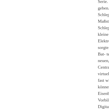
Serie.
geben.
Schle
Maßst
Schlep
klein
Elektr
sorgte
Bat- t
neuen,
Centra
virtue
fast w
könne
Eisenb
Vorbil
Digit