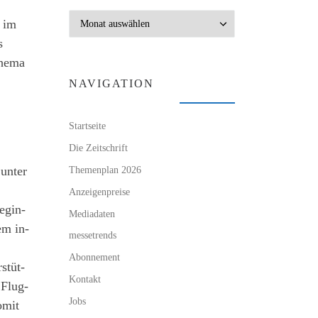
Archiv
, im
s
Thema
NAVIGATION
Startseite
Die Zeitschrift
Themenplan 2026
unter
Anzeigenpreise
egin-
Mediadaten
em in-
messetrends
Abonnement
tüt-
Kontakt
 Flug-
Jobs
omit