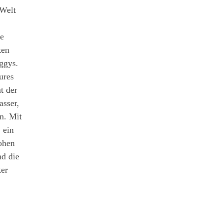
 Welt
fe
ten
ggys.
ures
t der
asser,
n. Mit
 ein
hohen
nd die
ker