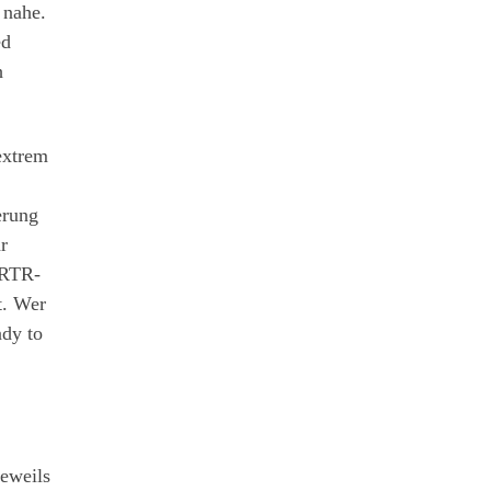
 nahe.
ed
h
extrem
erung
r
r RTR-
t. Wer
ady to
eweils