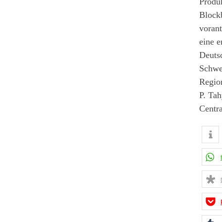
Produ
Blockb
voran
eine e
Deuts
Schwe
Region
P. Tah
Centra