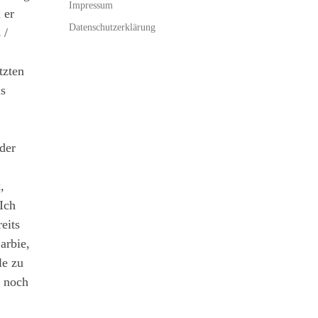
Impressum
 er
Datenschutzerklärung
 /
tzten
ls
der
,
Ich
eits
arbie,
le zu
n noch