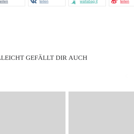
teilen
teilen
wallabag it
teilen
LLEICHT GEFÄLLT DIR AUCH