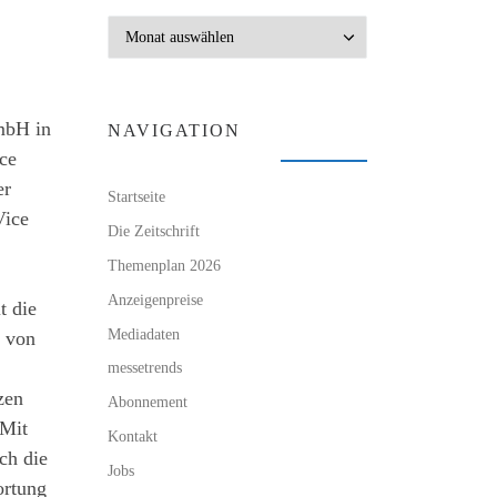
Archiv
mbH in
NAVIGATION
ce
er
Startseite
Vice
Die Zeitschrift
Themenplan 2026
Anzeigenpreise
t die
Mediadaten
t von
messetrends
zen
Abonnement
 Mit
Kontakt
ch die
Jobs
ortung