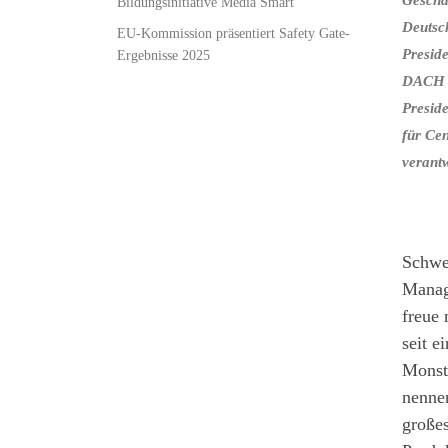
Bildungsinitiative Media Smart
Deutsc
EU-Kommission präsentiert Safety Gate-
Presid
Ergebnisse 2025
DACH z
Presid
für Ce
verantw
Schwei
Managi
freue 
seit e
Monste
nennen
große