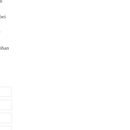
en
bei
r
-
ephan