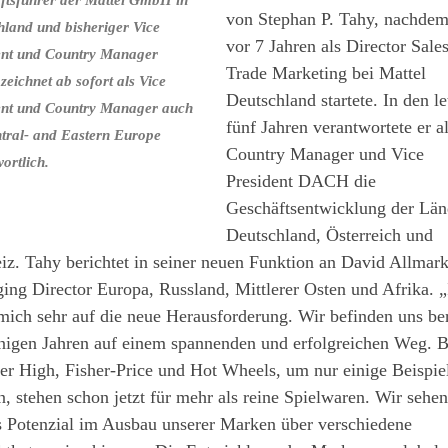
von Stephan P. Tahy, nachdem
hland und bisheriger Vice
vor 7 Jahren als Director Sales
ent und Country Manager
Trade Marketing bei Mattel
eichnet ab sofort als Vice
Deutschland startete. In den le
ent und Country Manager auch
fünf Jahren verantwortete er a
ntral- and Eastern Europe
Country Manager und Vice
ortlich.
President DACH die
Geschäftsentwicklung der Län
Deutschland, Österreich und
z. Tahy berichtet in seiner neuen Funktion an David Allmark
ng Director Europa, Russland, Mittlerer Osten und Afrika. „
mich sehr auf die neue Herausforderung. Wir befinden uns ber
inigen Jahren auf einem spannenden und erfolgreichen Weg. B
r High, Fisher-Price und Hot Wheels, um nur einige Beispie
, stehen schon jetzt für mehr als reine Spielwaren. Wir sehe
s Potenzial im Ausbau unserer Marken über verschiedene