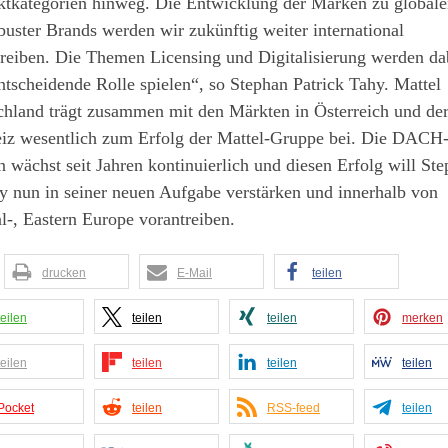
ktkategorien hinweg. Die Entwicklung der Marken zu global
uster Brands werden wir zukünftig weiter international
treiben. Die Themen Licensing und Digitalisierung werden da
ntscheidende Rolle spielen“, so Stephan Patrick Tahy. Mattel
chland trägt zusammen mit den Märkten in Österreich und de
iz wesentlich zum Erfolg der Mattel-Gruppe bei. Die DACH
 wächst seit Jahren kontinuierlich und diesen Erfolg will St
y nun in seiner neuen Aufgabe verstärken und innerhalb von
l-, Eastern Europe vorantreiben.
drucken
E-Mail
teilen
teilen
teilen
teilen
merken
teilen
teilen
teilen
teilen
Pocket
teilen
RSS-feed
teilen