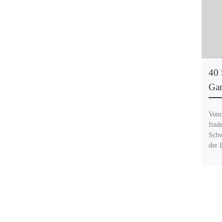
40 
Gam
Vom 
find
Schw
der 