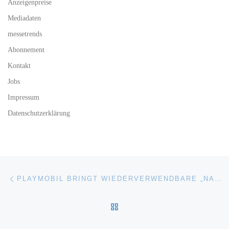
Anzeigenpreise
Mediadaten
messetrends
Abonnement
Kontakt
Jobs
Impressum
Datenschutzerklärung
Beitragsnavigation
Vorheriger Beitrag
PLAYMOBIL BRINGT WIEDERVERWENDBARE „NASE-MUND-MASKE“ AUF DEN MARKT
ZURÜCK ZUR BEITRAGSL
Nä