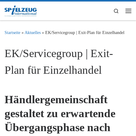
Zum Inhalt springen
Search
Me
Startseite
»
Aktuelles
»
EK/Servicegroup | Exit-Plan für Einzelhandel
EK/Servicegroup | Exit-
Plan für Einzelhandel
Händlergemeinschaft
gestaltet zu erwartende
Übergangsphase nach