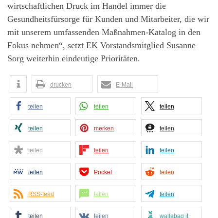
wirtschaftlichen Druck im Handel immer die
Gesundheitsfürsorge für Kunden und Mitarbeiter, die wir
mit unserem umfassenden Maßnahmen-Katalog in den
Fokus nehmen“, setzt EK Vorstandsmitglied Susanne
Sorg weiterhin eindeutige Prioritäten.
drucken
E-Mail
teilen
teilen
teilen
teilen
merken
teilen
teilen
teilen
teilen
teilen
Pocket
teilen
RSS-feed
teilen
teilen
teilen
teilen
wallabag it