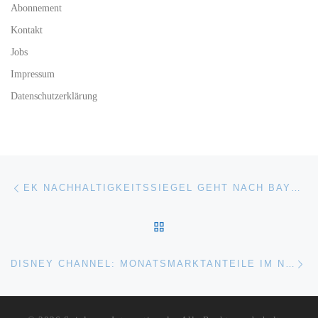
Abonnement
Kontakt
Jobs
Impressum
Datenschutzerklärung
Beitragsnavigation
Vorheriger Beitrag
EK NACHHALTIGKEITSSIEGEL GEHT NACH BAYERN
ZURÜCK ZUR BEITRAGSL
Nä
DISNEY CHANNEL: MONATSMARKTANTEILE IM NOVEMBER