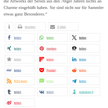
die Artworks der Serien aus den 70iger Jahren nichts an
Charme eingebüßt haben. Sie sind nicht nur für Sammler
etwas ganz Besonderes.“
drucken
E-Mail
teilen
teilen
teilen
teilen
merken
teilen
teilen
teilen
teilen
teilen
Pocket
teilen
RSS-feed
teilen
teilen
teilen
teilen
wallabag it
teilen