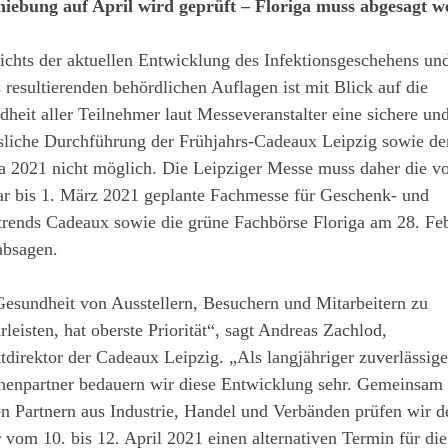
hiebung auf April wird geprüft – Floriga muss abgesagt 
chts der aktuellen Entwicklung des Infektionsgeschehens un
 resultierenden behördlichen Auflagen ist mit Blick auf die
heit aller Teilnehmer laut Messeveranstalter eine sichere un
sliche Durchführung der Frühjahrs-Cadeaux Leipzig sowie de
ga 2021 nicht möglich. Die Leipziger Messe muss daher die v
ar bis 1. März 2021 geplante Fachmesse für Geschenk- und
rends Cadeaux sowie die grüne Fachbörse Floriga am 28. Fe
absagen.
esundheit von Ausstellern, Besuchern und Mitarbeitern zu
leisten, hat oberste Priorität“, sagt Andreas Zachlod,
tdirektor der Cadeaux Leipzig. „Als langjähriger zuverlässige
henpartner bedauern wir diese Entwicklung sehr. Gemeinsam
n Partnern aus Industrie, Handel und Verbänden prüfen wir de
 vom 10. bis 12. April 2021 einen alternativen Termin für die