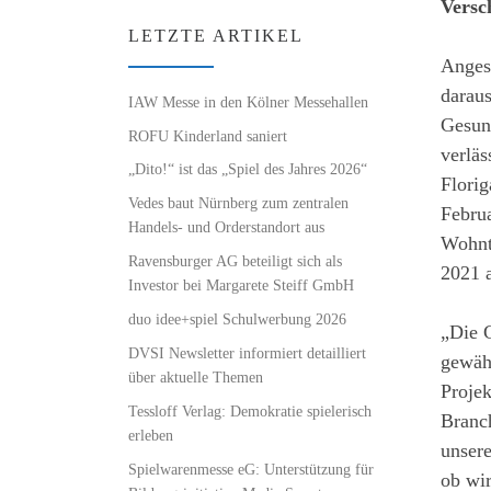
Versc
LETZTE ARTIKEL
Angesi
daraus
IAW Messe in den Kölner Messehallen
Gesund
ROFU Kinderland saniert
verläs
„Dito!“ ist das „Spiel des Jahres 2026“
Flori
Vedes baut Nürnberg zum zentralen
Febru
Handels- und Orderstandort aus
Wohnt
Ravensburger AG beteiligt sich als
2021 
Investor bei Margarete Steiff GmbH
duo idee+spiel Schulwerbung 2026
„Die G
DVSI Newsletter informiert detailliert
gewähr
über aktuelle Themen
Projek
Tessloff Verlag: Demokratie spielerisch
Branc
erleben
unsere
Spielwarenmesse eG: Unterstützung für
ob wir