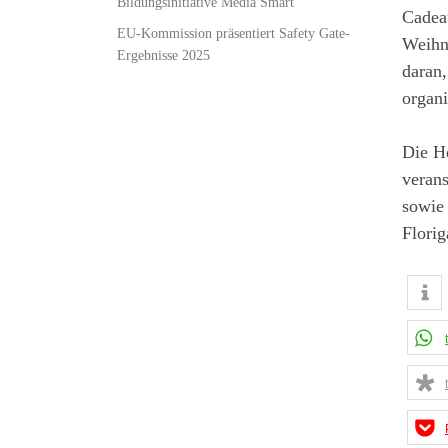
Bildungsinitiative Media Smart
Cadea
EU-Kommission präsentiert Safety Gate-
Weihna
Ergebnisse 2025
daran,
organi
Die H
veran
sowie
Florig