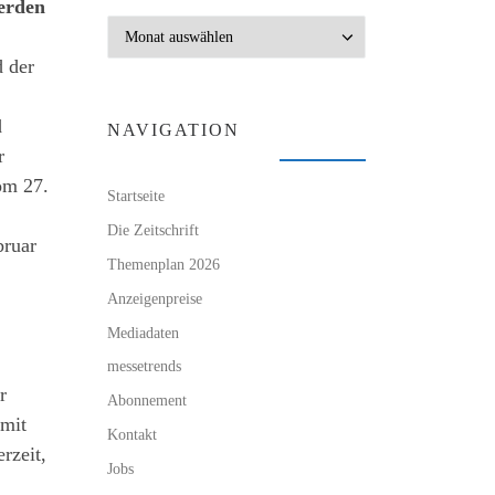
werden
Archiv
d der
d
NAVIGATION
r
om 27.
Startseite
Die Zeitschrift
bruar
Themenplan 2026
Anzeigenpreise
Mediadaten
messetrends
r
Abonnement
 mit
Kontakt
rzeit,
Jobs