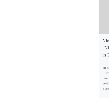
Nin
„Ni
in 
10 M
Euro
feier
Weih
Spru