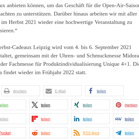
ux anbieten können, um das Geschäft für die Open-Air-Saiso
chten zu unterstützen. Darüber hinaus arbeiten wir mit aller
 im Herbst 2021 wieder eine hochwertige Veranstaltung zu
sieren.“
erbst-Cadeaux Leipzig wird vom 4. bis 6. September 2021
staltet, gemeinsam mit der Uhren- und Schmuckmesse Midora
 der Fachmesse für Produktindividualisierung Unique 4+1. Di
a findet wieder im Frühjahr 2022 statt.
drucken
E-Mail
teilen
teilen
teilen
teilen
merken
teilen
teilen
teilen
teilen
Pocket
teilen
RSS-feed
teilen