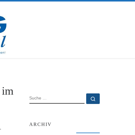
 im
SUCHE
Suche …
ARCHIV
–