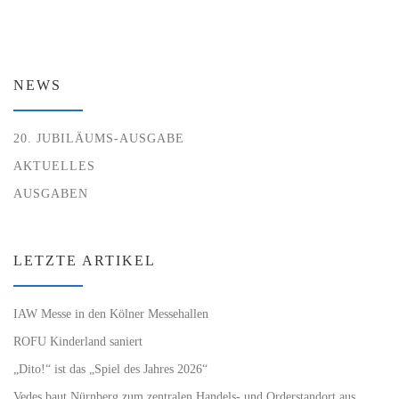
NEWS
20. JUBILÄUMS-AUSGABE
AKTUELLES
AUSGABEN
LETZTE ARTIKEL
IAW Messe in den Kölner Messehallen
ROFU Kinderland saniert
„Dito!“ ist das „Spiel des Jahres 2026“
Vedes baut Nürnberg zum zentralen Handels- und Orderstandort aus