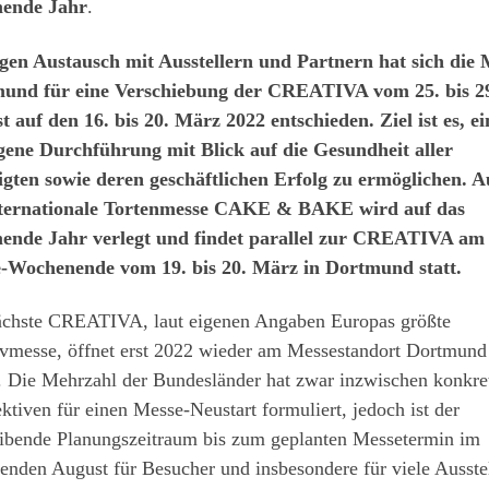
ende Jahr
.
gen Austausch mit Ausstellern und Partnern hat sich die 
und für eine Verschiebung der CREATIVA vom 25. bis 2
 auf den 16. bis 20. März 2022 entschieden. Ziel ist es, ei
gene Durchführung mit Blick auf die Gesundheit aller
ligten sowie deren geschäftlichen Erfolg zu ermöglichen. 
nternationale Tortenmesse CAKE & BAKE wird auf das
nde Jahr verlegt und findet parallel zur CREATIVA am
-Wochenende vom 19. bis 20. März in Dortmund statt.
ächste CREATIVA, laut eigenen Angaben Europas größte
ivmesse, öffnet erst 2022 wieder am Messestandort Dortmund
. Die Mehrzahl der Bundesländer hat zwar inzwischen konkre
ktiven für einen Messe-Neustart formuliert, jedoch ist der
eibende Planungszeitraum bis zum geplanten Messetermin im
nden August für Besucher und insbesondere für viele Ausstel