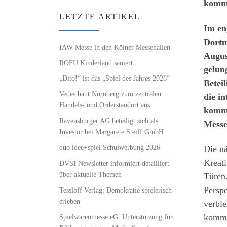
komm
LETZTE ARTIKEL
Im en
Dortm
IAW Messe in den Kölner Messehallen
August
ROFU Kinderland saniert
gelun
„Dito!“ ist das „Spiel des Jahres 2026“
Betei
Vedes baut Nürnberg zum zentralen
die i
Handels- und Orderstandort aus
komme
Ravensburger AG beteiligt sich als
Messe
Investor bei Margarete Steiff GmbH
duo idee+spiel Schulwerbung 2026
Die n
Kreat
DVSI Newsletter informiert detailliert
über aktuelle Themen
Türen
Perspe
Tessloff Verlag: Demokratie spielerisch
erleben
verbl
komme
Spielwarenmesse eG: Unterstützung für