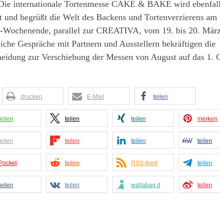
 Die internationale Tortenmesse CAKE & BAKE wird ebenfal
t und begrüßt die Welt des Backens und Tortenverzierens am
-Wochenende, parallel zur CREATIVA, vom 19. bis 20. März
iche Gespräche mit Partnern und Ausstellern bekräftigen die
heidung zur Verschiebung der Messen von August auf das 1. Q
drucken
E-Mail
teilen
teilen
teilen
teilen
merken
teilen
teilen
teilen
teilen
Pocket
teilen
RSS-feed
teilen
teilen
teilen
wallabag it
teilen