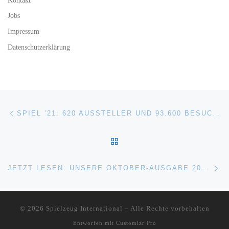
Jobs
Impressum
Datenschutzerklärung
Beitragsnavigation
Vorheriger Beitrag
SPIEL ’21: 620 AUSSTELLER UND 93.600 BESUCHER KAMEN NACH ESSEN
ZURÜCK ZUR BEITRAGSL
Nä
JETZT LESEN: UNSERE OKTOBER-AUSGABE 2021 IST ONLINE!
© 2026
Spielzeug International
–
Alle Rechte vorbehalten
Entworfen mit
Customizr Pro