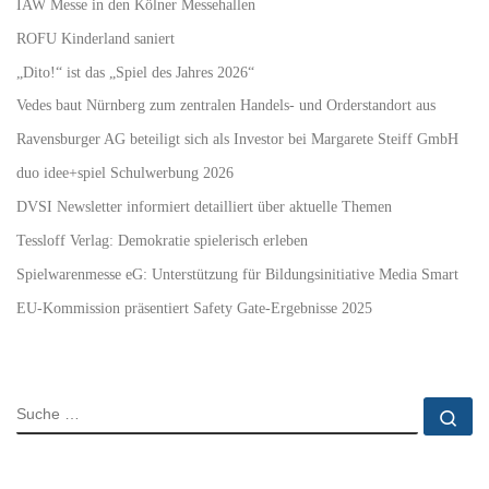
IAW Messe in den Kölner Messehallen
ROFU Kinderland saniert
„Dito!“ ist das „Spiel des Jahres 2026“
Vedes baut Nürnberg zum zentralen Handels- und Orderstandort aus
Ravensburger AG beteiligt sich als Investor bei Margarete Steiff GmbH
duo idee+spiel Schulwerbung 2026
DVSI Newsletter informiert detailliert über aktuelle Themen
Tessloff Verlag: Demokratie spielerisch erleben
Spielwarenmesse eG: Unterstützung für Bildungsinitiative Media Smart
EU-Kommission präsentiert Safety Gate-Ergebnisse 2025
SUCHE
Su