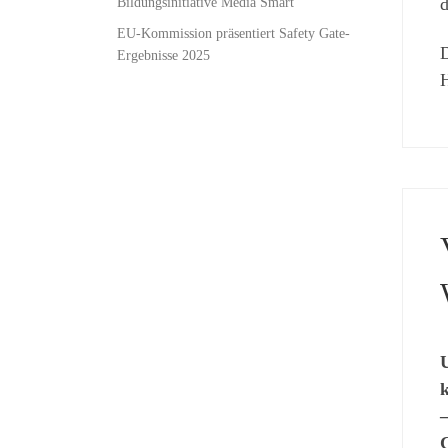
d
Bildungsinitiative Media Smart
EU-Kommission präsentiert Safety Gate-
D
Ergebnisse 2025
H
U
k
–