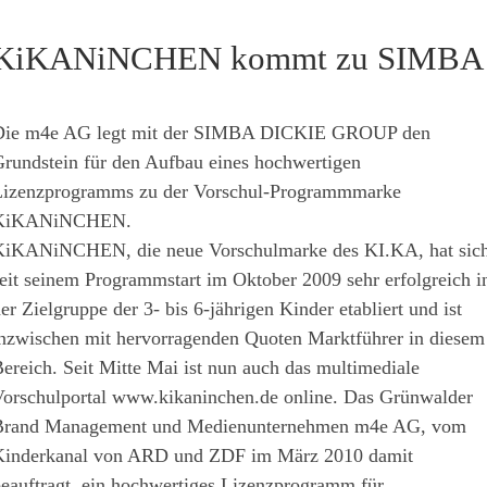
KiKANiNCHEN kommt zu SIMBA
Die m4e AG legt mit der SIMBA DICKIE GROUP den
rundstein für den Aufbau eines hochwertigen
izenzprogramms zu der Vorschul-Programmmarke
KiKANiNCHEN.
iKANiNCHEN, die neue Vorschulmarke des KI.KA, hat sic
eit seinem Programmstart im Oktober 2009 sehr erfolgreich i
er Zielgruppe der 3- bis 6-jährigen Kinder etabliert und ist
nzwischen mit hervorragenden Quoten Marktführer in diesem
ereich. Seit Mitte Mai ist nun auch das multimediale
orschulportal www.kikaninchen.de online. Das Grünwalder
Brand Management und Medienunternehmen m4e AG, vom
inderkanal von ARD und ZDF im März 2010 damit
eauftragt, ein hochwertiges Lizenzprogramm für