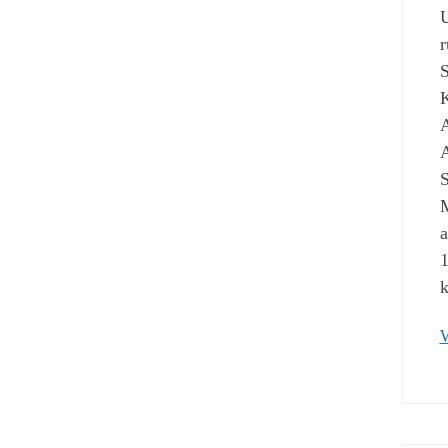
U
r
S
K
A
A
S
M
a
1
k
W