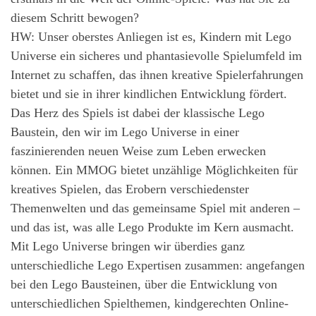
diesem Schritt bewogen?
HW: Unser oberstes Anliegen ist es, Kindern mit Lego
Universe ein sicheres und phantasievolle Spielumfeld im
Internet zu schaffen, das ihnen kreative Spielerfahrungen
bietet und sie in ihrer kindlichen Entwicklung fördert.
Das Herz des Spiels ist dabei der klassische Lego
Baustein, den wir im Lego Universe in einer
faszinierenden neuen Weise zum Leben erwecken
können. Ein MMOG bietet unzählige Möglichkeiten für
kreatives Spielen, das Erobern verschiedenster
Themenwelten und das gemeinsame Spiel mit anderen –
und das ist, was alle Lego Produkte im Kern ausmacht.
Mit Lego Universe bringen wir überdies ganz
unterschiedliche Lego Expertisen zusammen: angefangen
bei den Lego Bausteinen, über die Entwicklung von
unterschiedlichen Spielthemen, kindgerechten Online-