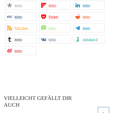
teilen
teilen
teilen
teilen
Pocket
teilen
RSS-feed
teilen
teilen
teilen
teilen
wallabag it
teilen
VIELLEICHT GEFÄLLT DIR
AUCH