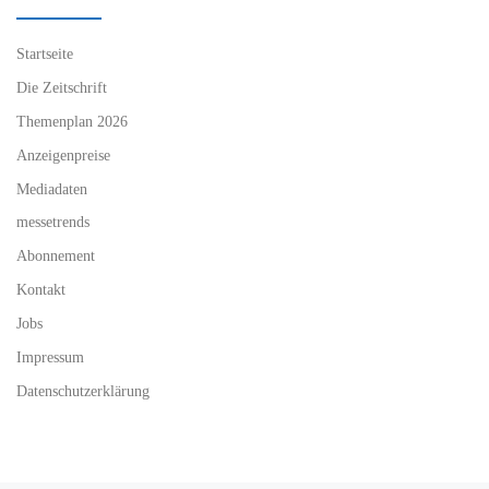
Startseite
Die Zeitschrift
Themenplan 2026
Anzeigenpreise
Mediadaten
messetrends
Abonnement
Kontakt
Jobs
Impressum
Datenschutzerklärung