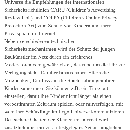
Universe die Empfehlungen der internationalen
Sicherheitsrichtlinien CARU (Children’s Advertising
Review Unit) und COPPA (Children’s Online Privacy
Protection Act) zum Schutz von Kindern und ihrer
Privatsphäre im Internet.
Neben verschiedenen technischen
Sicherheitsmechanismen wird der Schutz der jungen
Baukünstler im Netz durch ein erfahrenes
Moderatorenteam gewährleistet, das rund um die Uhr zur
Verfügung steht. Darüber hinaus haben Eltern die
Möglichkeit, Einfluss auf die Spielerfahrungen ihrer
Kinder zu nehmen. Sie können z.B. ein Time-out
einstellen, damit ihre Kinder nicht länger als einen
vorbestimmten Zeitraum spielen, oder mitverfolgen, mit
wem ihre Schützlinge im Lego Universe kommunizieren.
Das sichere Chatten der Kleinen im Internet wird
zusätzlich über ein vorab festgelegtes Set an möglichen