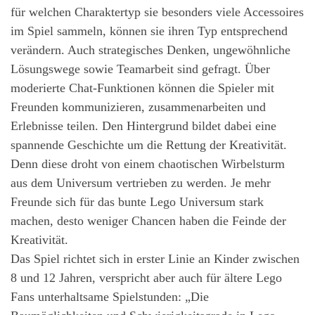
für welchen Charaktertyp sie besonders viele Accessoires
im Spiel sammeln, können sie ihren Typ entsprechend
verändern. Auch strategisches Denken, ungewöhnliche
Lösungswege sowie Teamarbeit sind gefragt. Über
moderierte Chat-Funktionen können die Spieler mit
Freunden kommunizieren, zusammenarbeiten und
Erlebnisse teilen. Den Hintergrund bildet dabei eine
spannende Geschichte um die Rettung der Kreativität.
Denn diese droht von einem chaotischen Wirbelsturm
aus dem Universum vertrieben zu werden. Je mehr
Freunde sich für das bunte Lego Universum stark
machen, desto weniger Chancen haben die Feinde der
Kreativität.
Das Spiel richtet sich in erster Linie an Kinder zwischen
8 und 12 Jahren, verspricht aber auch für ältere Lego
Fans unterhaltsame Spielstunden: „Die