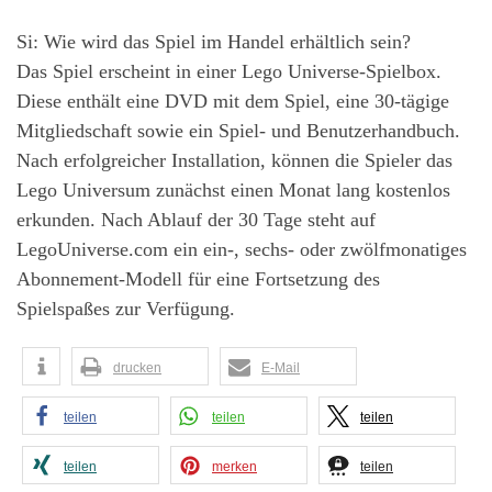
Si: Wie wird das Spiel im Handel erhältlich sein?
Das Spiel erscheint in einer Lego Universe-Spielbox.
Diese enthält eine DVD mit dem Spiel, eine 30-tägige
Mitgliedschaft sowie ein Spiel- und Benutzerhandbuch.
Nach erfolgreicher Installation, können die Spieler das
Lego Universum zunächst einen Monat lang kostenlos
erkunden. Nach Ablauf der 30 Tage steht auf
LegoUniverse.com ein ein-, sechs- oder zwölfmonatiges
Abonnement-Modell für eine Fortsetzung des
Spielspaßes zur Verfügung.
drucken
E-Mail
teilen
teilen
teilen
teilen
merken
teilen