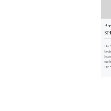
Bre
SPI
Die 
beei
letz
noch
Die 