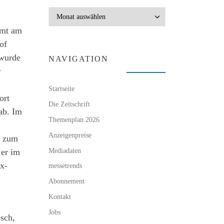
Archiv
mmt am
of
 wurde
NAVIGATION
r
Startseite
ort
Die Zeitschrift
ab. Im
Themenplan 2026
Anzeigenpreise
r zum
Mediadaten
 er im
ux-
messetrends
Abonnement
Kontakt
Jobs
esch,