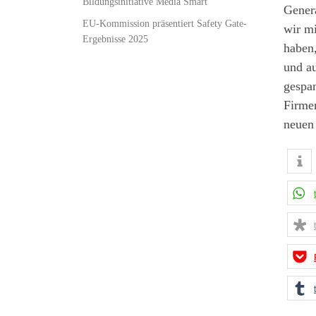
Bildungsinitiative Media Smart
Gener
EU-Kommission präsentiert Safety Gate-
wir mi
Ergebnisse 2025
haben,
und au
gespan
Firmen
neuen