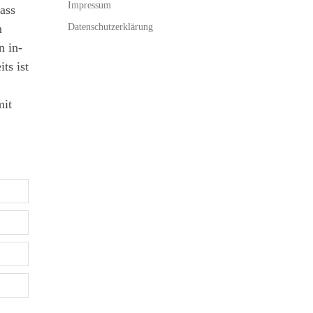
Impressum
ass
Datenschutzerklärung
n
n in-
ts ist
mit