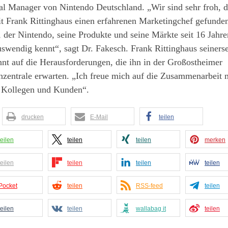
al Manager von Nintendo Deutschland. „Wir sind sehr froh, d
t Frank Rittinghaus einen erfahrenen Marketingchef gefunde
 der Nintendo, seine Produkte und seine Märkte seit 16 Jahre
swendig kennt“, sagt Dr. Fakesch. Frank Rittinghaus seinersei
nt auf die Herausforderungen, die ihn in der Großostheimer
zentrale erwarten. „Ich freue mich auf die Zusammenarbeit 
 Kollegen und Kunden“.
drucken
E-Mail
teilen
teilen
teilen
teilen
merken
teilen
teilen
teilen
teilen
Pocket
teilen
RSS-feed
teilen
teilen
teilen
wallabag it
teilen