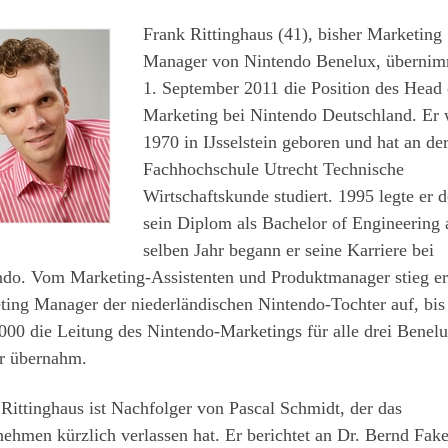
Frank Rittinghaus (41), bisher Marketing
Manager von Nintendo Benelux, überni
1. September 2011 die Position des Head 
Marketing bei Nintendo Deutschland. Er
1970 in IJsselstein geboren und hat an de
Fachhochschule Utrecht Technische
Wirtschaftskunde studiert. 1995 legte er d
sein Diplom als Bachelor of Engineering 
selben Jahr begann er seine Karriere bei
ndo. Vom Marketing-Assistenten und Produktmanager stieg e
ing Manager der niederländischen Nintendo-Tochter auf, bis
000 die Leitung des Nintendo-Marketings für alle drei Benel
r übernahm.
Rittinghaus ist Nachfolger von Pascal Schmidt, der das
ehmen kürzlich verlassen hat. Er berichtet an Dr. Bernd Fak