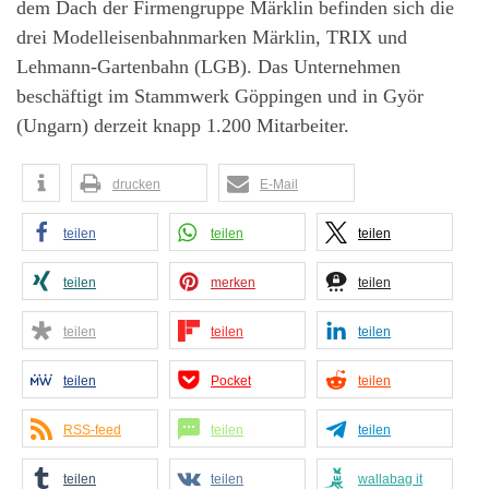
dem Dach der Firmengruppe Märklin befinden sich die
drei Modelleisenbahnmarken Märklin, TRIX und
Lehmann-Gartenbahn (LGB). Das Unternehmen
beschäftigt im Stammwerk Göppingen und in Györ
(Ungarn) derzeit knapp 1.200 Mitarbeiter.
drucken
E-Mail
teilen
teilen
teilen
teilen
merken
teilen
teilen
teilen
teilen
teilen
Pocket
teilen
RSS-feed
teilen
teilen
teilen
teilen
wallabag it