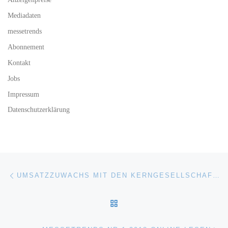
Mediadaten
messetrends
Abonnement
Kontakt
Jobs
Impressum
Datenschutzerklärung
Beitragsnavigation
Vorheriger Beitrag
UMSATZZUWACHS MIT DEN KERNGESELLSCHAFTEN SIMBA UND DICKIE IN EUROPA
ZURÜCK ZUR BEITRAGSL
Nä