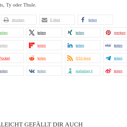
s, Ty oder Thule.
drucken
E-Mail
teilen
teilen
teilen
teilen
merken
teilen
teilen
teilen
teilen
Pocket
teilen
RSS-feed
teilen
teilen
teilen
wallabag it
teilen
LLEICHT GEFÄLLT DIR AUCH