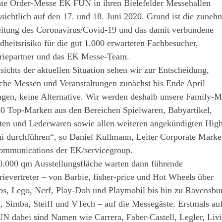
nte Order-Messe EK FUN in ihren Bielefelder Messehallen
sichtlich auf den 17. und 18. Juni 2020. Grund ist die zune
eitung des Coronavirus/Covid-19 und das damit verbundene
heitsrisiko für die gut 1.000 erwarteten Fachbesucher,
triepartner und das EK Messe-Team.
ichts der aktuellen Situation sehen wir zur Entscheidung,
che Messen und Veranstaltungen zunächst bis Ende April
agen, keine Alternative. Wir werden deshalb unsere Family-M
50 Top-Marken aus den Bereichen Spielwaren, Babyartikel,
ten und Lederwaren sowie allen weiteren angekündigten High
i durchführen“, so Daniel Kullmann, Leiter Corporate Marke
ommunications der EK/servicegroup.
0.000 qm Ausstellungsfläche warten dann führende
rievertreter – von Barbie, fisher-price und Hot Wheels über
s, Lego, Nerf, Play-Doh und Playmobil bis hin zu Ravensbur
, Simba, Steiff und VTech – auf die Messegäste. Erstmals au
N dabei sind Namen wie Carrera, Faber-Castell, Legler, Liv