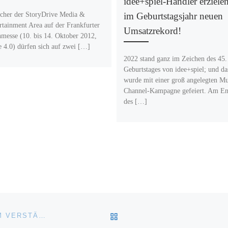
idee+spiel-Händler erziele
cher der StoryDrive Media &
im Geburtstagsjahr neuen
rtainment Area auf der Frankfurter
Umsatzrekord!
messe (10. bis 14. Oktober 2012,
e 4.0) dürfen sich auf zwei […]
2022 stand ganz im Zeichen des 45.
Geburtstages von idee+spiel; und da
wurde mit einer groß angelegten Mu
Channel-Kampagne gefeiert. Am E
des […]
ZURÜCK ZUR BEITRAGSL
EK/SERVICEGROUP BITTET INDUSTRIEPARTNER UM VERSTÄNDNIS