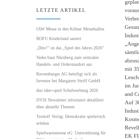
gepla
voraus
LETZTE ARTIKEL
Verbr
Gesund
IAW Messe in den Kölner Messehallen
Indus
ROFU Kinderland saniert
„Anges
„Dito!“ ist das „Spiel des Jahres 2026“
sämtli
Vedes baut Nürnberg zum zentralen
abzus
Handels- und Orderstandort aus
mit 3
Ravensburger AG beteiligt sich als
Leuch
Investor bei Margarete Steiff GmbH
im Jun
duo idee+spiel Schulwerbung 2026
and C
DVSI Newsletter informiert detailliert
Auf 3
über aktuelle Themen
Indust
Tessloff Verlag: Demokratie spielerisch
Kosmo
erleben
Revell
Spielwarenmesse eG: Unterstützung für
EK FU