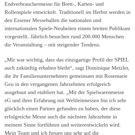
Endverbrauchermesse für Brett-, Karten- und
Rollenspiele entwickelt. Traditionell im Herbst werden in
den Essener Messehallen die nationalen und
internationalen Spiele-Neuheiten einem breiten Publikum
vorgestellt. Jährlich besuchen rund 200.000 Menschen
die Veranstaltung – mit steigender Tendenz.
„Mir war wichtig, dass das einzigartige Profil der SPIEL
auch zukünftig erhalten bleibt“, sagt Dominique Metzler,
die ihr Familienunternehmen gemeinsam mit Rosemarie
Geu in den vergangenen Jahrzehnten erfolgreich
ausgebaut und etabliert hat. „Mit der Spielwarenmesse
eG und ihrer Erfahrung mit Weltleitmessen bin ich sehr
glücklich einen Partner gefunden zu haben, der diese
erfolgreiche Messe auch die nächsten Jahrzehnte in
meinem Sinne fortführen und weiterentwickeln wird.
Mein Team und ich freuen uns sehr auf die