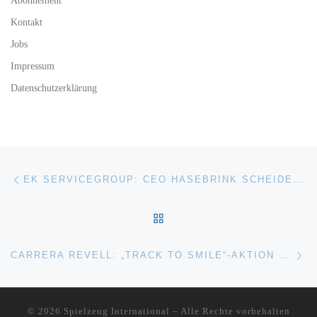
Abonnement
Kontakt
Jobs
Impressum
Datenschutzerklärung
Beitragsnavigation
Vorheriger Beitrag
EK SERVICEGROUP: CEO HASEBRINK SCHEIDET ENDE 2022 AUS DEM VORSTAND AUS
ZURÜCK ZUR BEITRAGSL
Nä
CARRERA REVELL: „TRACK TO SMILE“-AKTION FÜR SOS-KINDERDÖRFER
© 2026
Spielzeug International
–
Alle Rechte vorbehalten