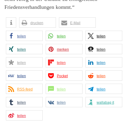
Friedensverhandlungen kommt.“
drucken
E-Mail
teilen
teilen
teilen
teilen
merken
teilen
teilen
teilen
teilen
teilen
Pocket
teilen
RSS-feed
teilen
teilen
teilen
teilen
wallabag it
teilen