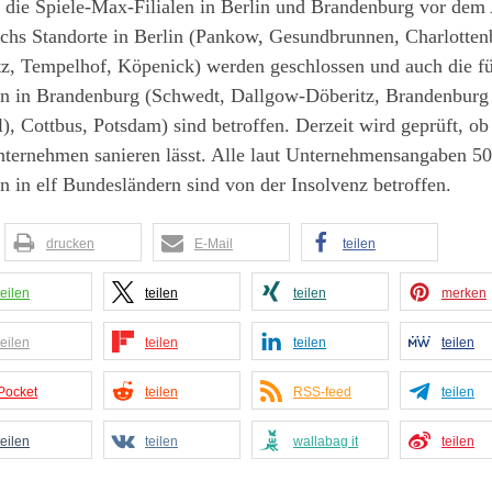
 die Spiele-Max-Filialen in Berlin und Brandenburg vor dem
chs Standorte in Berlin (Pankow, Gesundbrunnen, Charlotten
tz, Tempelhof, Köpenick) werden geschlossen und auch die f
len in Brandenburg (Schwedt, Dallgow-Döberitz, Brandenburg
), Cottbus, Potsdam) sind betroffen. Derzeit wird geprüft, ob
nternehmen sanieren lässt. Alle laut Unternehmensangaben 50
en in elf Bundesländern sind von der Insolvenz betroffen.
drucken
E-Mail
teilen
teilen
teilen
teilen
merken
teilen
teilen
teilen
teilen
Pocket
teilen
RSS-feed
teilen
teilen
teilen
wallabag it
teilen