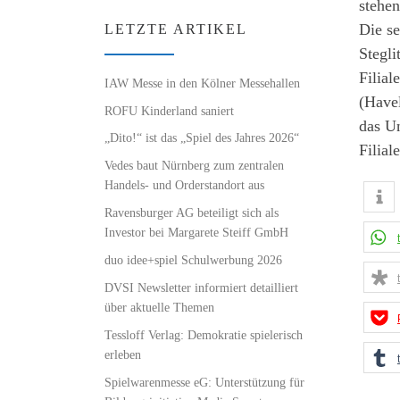
stehen
Die se
LETZTE ARTIKEL
Stegli
Filia
IAW Messe in den Kölner Messehallen
(Havel
ROFU Kinderland saniert
das U
„Dito!“ ist das „Spiel des Jahres 2026“
Filial
Vedes baut Nürnberg zum zentralen
Handels- und Orderstandort aus
Ravensburger AG beteiligt sich als
Investor bei Margarete Steiff GmbH
duo idee+spiel Schulwerbung 2026
DVSI Newsletter informiert detailliert
über aktuelle Themen
Tessloff Verlag: Demokratie spielerisch
erleben
Spielwarenmesse eG: Unterstützung für