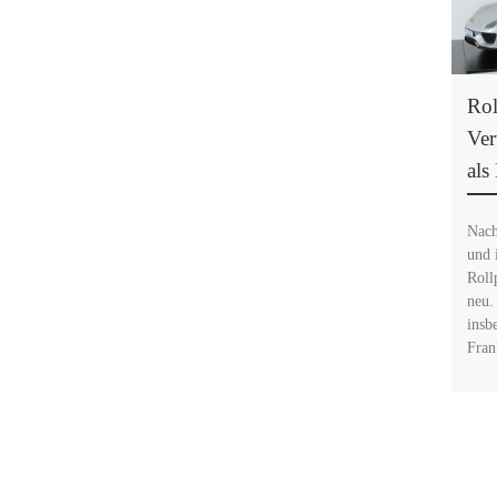
Rol
Ver
als
Nach
und 
Roll
neu.
insb
Fran