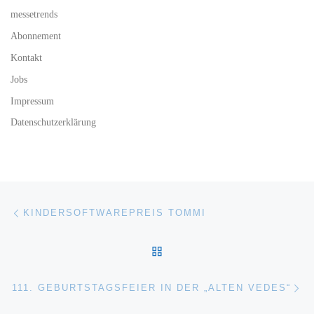
messetrends
Abonnement
Kontakt
Jobs
Impressum
Datenschutzerklärung
Beitragsnavigation
Vorheriger Beitrag
KINDERSOFTWAREPREIS TOMMI
ZURÜCK ZUR BEITRAGSL
Nä
111. GEBURTSTAGSFEIER IN DER „ALTEN VEDES“