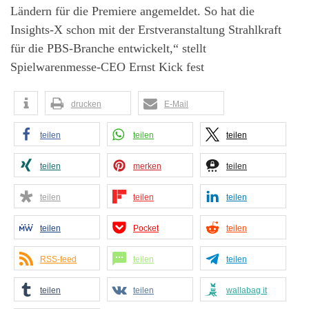
Ländern für die Premiere angemeldet. So hat die
Insights-X schon mit der Erstveranstaltung Strahlkraft
für die PBS-Branche entwickelt,“ stellt
Spielwarenmesse-CEO Ernst Kick fest
drucken
E-Mail
teilen
teilen
teilen
teilen
merken
teilen
teilen
teilen
teilen
teilen
Pocket
teilen
RSS-feed
teilen
teilen
teilen
teilen
wallabag it