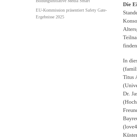
Bildungsinitiative Media Smart
Die E
EU-Kommission präsentiert Safety Gate-
Stand
Ergebnisse 2025
Konsol
Alters
Teiln
finden
In die
(famil
Titus 
(Unive
Dr. Ja
(Hochs
Freund
Bayre
(love4
Küster