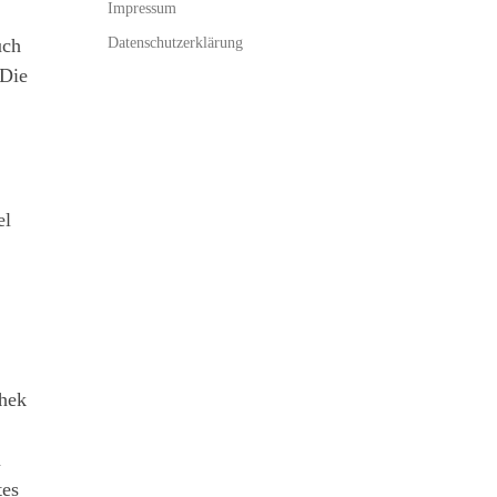
Impressum
Datenschutzerklärung
uch
 Die
el
thek
m
tes