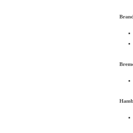
Bran
Brem
Hamb