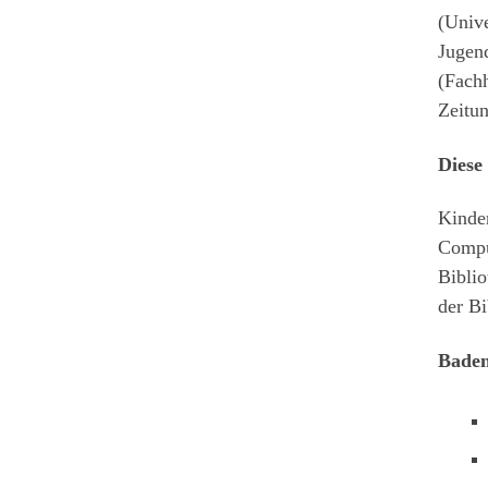
(Univ
Jugend
(Fach
Zeitun
Diese
Kinder
Compu
Biblio
der B
Bade