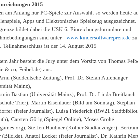
inreichungen 2015
en am Anfang nur PC-Spiele zur Auswahl, so werden heute a
enspiele, Apps und Elektronisches Spielzeug ausgezeichnet.
grenze bildet dabei die USK 6. Einreichungsformulare und
ahmebedingungen sind unter
www.kindersoftwarepreis.de
zu
. Teilnahmeschluss ist der 14. August 2015
sem Jahr besteht die Jury unter dem Vorsitz von Thomas Feib
ie & co, Feibel.de) aus:
Arnu (Süddeutsche Zeitung), Prof. Dr. Stefan Aufenanger
rsität Mainz),
smin Bastian (Universität Mainz), Prof. Dr. Linda Breitlauch
chule Trier), Martin Eisenlauer (Bild am Sonntag), Stephan
orfer (freier Journalist), Luisa Friederich (RW21 Stadtbiblio
uth), Carsten Görig (Spiegel Online), Moses Grohé
games.org), Steffen Haubner (Kölner Stadtanzeiger), Bertra
 (Bild.de), Anatol Locker (freier Journalist), Dr. Kathrin Mer