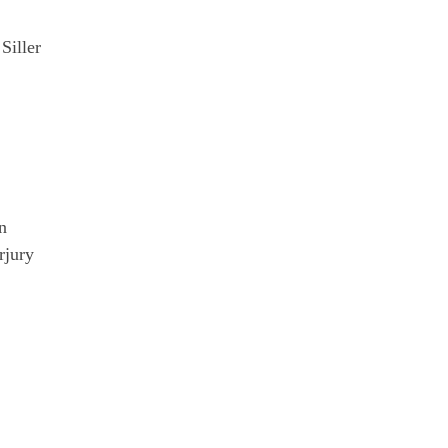
Siller
n
rjury