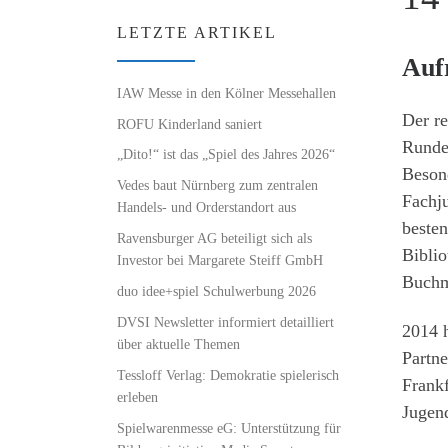
LETZTE ARTIKEL
Auf
IAW Messe in den Kölner Messehallen
Der r
ROFU Kinderland saniert
Runde,
„Dito!“ ist das „Spiel des Jahres 2026“
Beson
Vedes baut Nürnberg zum zentralen
Fachju
Handels- und Orderstandort aus
besten
Ravensburger AG beteiligt sich als
Biblio
Investor bei Margarete Steiff GmbH
Buchm
duo idee+spiel Schulwerbung 2026
DVSI Newsletter informiert detailliert
2014 h
über aktuelle Themen
Partne
Tessloff Verlag: Demokratie spielerisch
Frank
erleben
Jugen
Spielwarenmesse eG: Unterstützung für