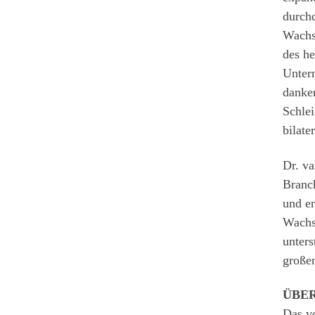
durchd
Wachs
des h
Untern
danke
Schlei
bilate
Dr. v
Branch
und en
Wachs
unters
großen
ÜBE
Das v