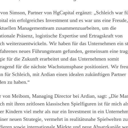
 von Simson, Partner von HgCapital ergänzt: „Schleich war f
tal ein erfolgreiches Investment und es war uns eine Freude,
ktuellen Managementteam zusammenzuarbeiten, um die
ationale Präsenz, logistische Expertise und Ertragskraft von
ch weiterzuentwickeln. Wir haben für das Unternehmen ein s
rfahrenes neues Führungsteam gefunden, gemeinsam eine trag
gie für die Zukunft erarbeitet und das Unternehmen somit
ragend für die nächste Wachstumsphase positioniert. Wir fre
n für Schleich, mit Ardian einen idealen zukünftigen Partner
den zu haben.“
r von Meibom, Managing Director bei Ardian, sagt: „Die Ma
ch mit ihren zeitlosen klassischen Spielfiguren ist für mich al
er Kindern viel mehr als nur ein Investment in ein Unterneh
iner neuen Strategie, vermehrt in realitätsnahe Spielwelten zu
ieren sowie internationale Märkte und neue Absatzkanäle we