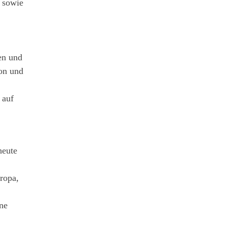
n sowie
en und
on und
 auf
heute
uropa,
ne