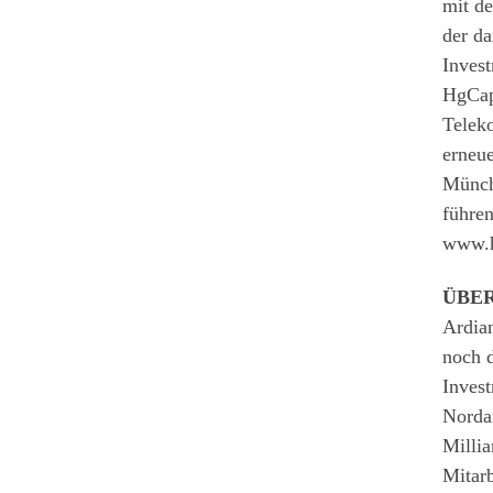
mit de
der d
Inves
HgCapi
Telek
erneu
Münche
führen
www.h
ÜBER
Ardia
noch d
Invest
Norda
Millia
Mitarb