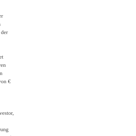
er
h
 der
et
ren
rn
von €
vestor,
rung