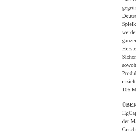
gegrün
Deutsc
Spiel
werde
ganzen
Herste
Sicher
sowoh
Produk
erziel
106 M
ÜBE
HgCapi
der M
Geschä