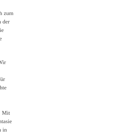
ch zum
n der
ie
e
Wir
für
hte
. Mit
ntasie
 in