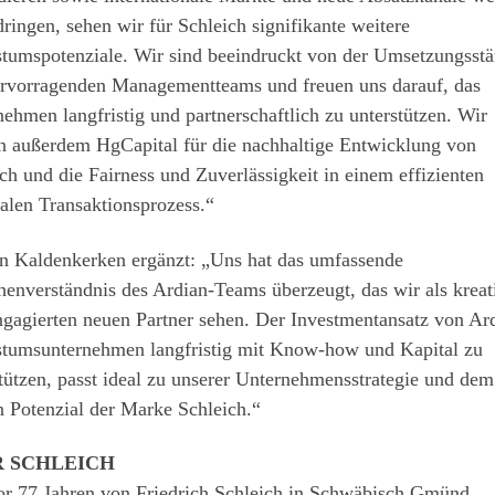
ringen, sehen wir für Schleich signifikante weitere
tumspotenziale. Wir sind beeindruckt von der Umsetzungsstä
ervorragenden Managementteams und freuen uns darauf, das
ehmen langfristig und partnerschaftlich zu unterstützen. Wir
n außerdem HgCapital für die nachhaltige Entwicklung von
ch und die Fairness und Zuverlässigkeit in einem effizienten
ralen Transaktionsprozess.“
an Kaldenkerken ergänzt: „Uns hat das umfassende
enverständnis des Ardian-Teams überzeugt, das wir als kreat
gagierten neuen Partner sehen. Der Investmentansatz von Ar
tumsunternehmen langfristig mit Know-how und Kapital zu
tützen, passt ideal zu unserer Unternehmensstrategie und dem
 Potenzial der Marke Schleich.“
R SCHLEICH
or 77 Jahren von Friedrich Schleich in Schwäbisch Gmünd