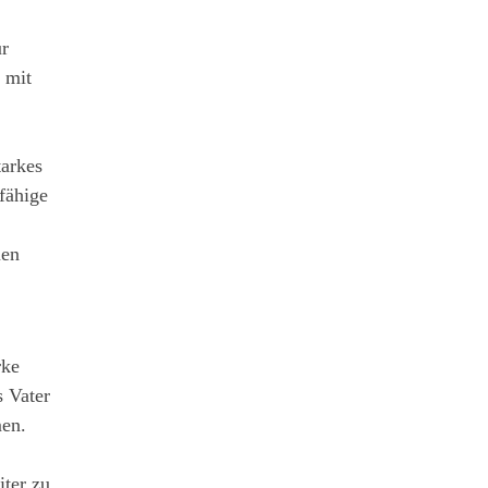
ür
 mit
tarkes
fähige
uen
rke
s Vater
men.
iter zu