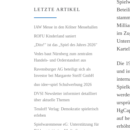
Spielw
Betei
LETZTE ARTIKEL
stamm
Milli
IAW Messe in den Kölner Messehallen
im Zug
ROFU Kinderland saniert
Untern
„Dito!“ ist das „Spiel des Jahres 2026“
Kartel
Vedes baut Nürnberg zum zentralen
Handels- und Orderstandort aus
Die 1
Ravensburger AG beteiligt sich als
und is
Investor bei Margarete Steiff GmbH
intern
duo idee+spiel Schulwerbung 2026
Spiel
DVSI Newsletter informiert detailliert
werden
über aktuelle Themen
urspr
Tessloff Verlag: Demokratie spielerisch
HgCap
erleben
auf he
Spielwarenmesse eG: Unterstützung für
erhöht