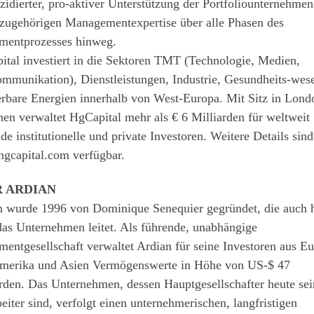
zidierter, pro-aktiver Unterstützung der Portfoliounternehme
azugehörigen Managementexpertise über alle Phasen des
tmentprozesses hinweg.
tal investiert in die Sektoren TMT (Technologie, Medien,
ommunikation), Dienstleistungen, Industrie, Gesundheits-wes
erbare Energien innerhalb von West-Europa. Mit Sitz in Lond
n verwaltet HgCapital mehr als € 6 Milliarden für weltweit
de institutionelle und private Investoren. Weitere Details sind
gcapital.com verfügbar.
 ARDIAN
n wurde 1996 von Dominique Senequier gegründet, die auch 
as Unternehmen leitet. Als führende, unabhängige
mentgesellschaft verwaltet Ardian für seine Investoren aus E
merika und Asien Vermögenswerte in Höhe von US-$ 47
rden. Das Unternehmen, dessen Hauptgesellschafter heute sei
eiter sind, verfolgt einen unternehmerischen, langfristigen