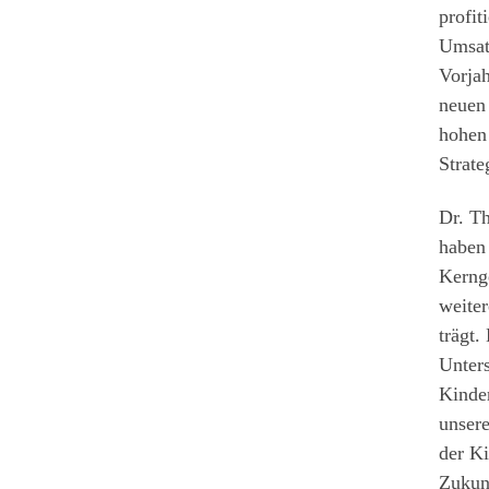
profit
Umsatz
Vorja
neuen 
hohen
Strate
Dr. T
haben
Kernge
weiter
trägt.
Unter
Kinder
unsere
der Ki
Zukunf