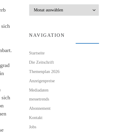
Archiv
erb
 sich
NAVIGATION
nbart.
Startseite
Die Zeitschrift
sgrad
Themenplan 2026
in
Anzeigenpreise
h
Mediadaten
 sich
messetrends
on
Abonnement
nen
Kontakt
Jobs
se