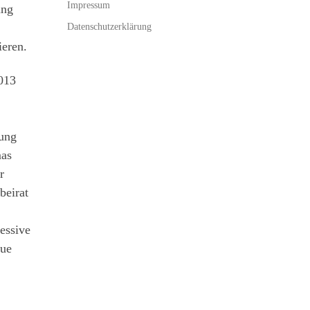
Impressum
ung
Datenschutzerklärung
ieren.
013
rung
mas
r
beirat
essive
eue