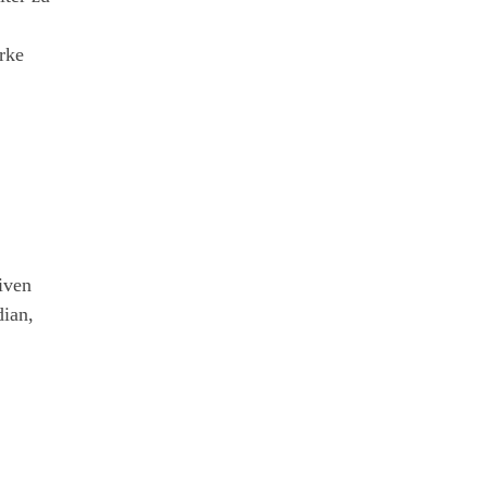
rke
iven
dian,