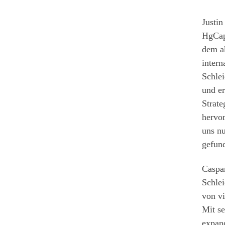
Justin
HgCapi
dem a
intern
Schlei
und e
Strate
hervor
uns nu
gefun
Caspa
Schlei
von vi
Mit se
expand