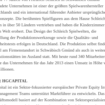
dete Unternehmen ist einer der größten Spielwarenhersteller
hlands und ein international führender Anbieter ursprünglich
konzepte. Die berühmten Spielfiguren aus dem Hause Schleic
n in über 50 Ländern vertrieben und haben die Kinderzimmer
 Welt erobert. Das Design der Schleich Spielwelten, die
llung der Produktionswerkzeuge sowie die Qualitäts- und
heitstests erfolgen in Deutschland. Die Produktion selbst find
l am Firmenstandort in Schwäbisch Gmünd als auch in weite
tionsstätten im Ausland statt. Mit heute rund 340 Mitarbeite
te das Unternehmen für das Jahr 2013 einen Umsatz in Höhe 
illionen.
R HGCAPITAL
tal ist ein Sektor-fokussierter europäischer Private Equity In
anagement Teams unterstützt Marktführer zu entwickeln. Das
ftsmodell basiert auf der Kombination von Sektorspezialisie