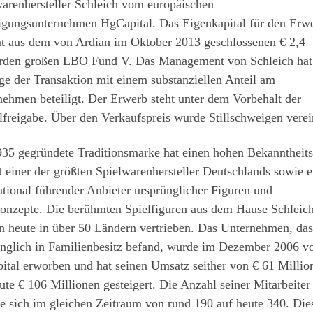
arenhersteller Schleich vom europäischen
ligungsunternehmen HgCapital. Das Eigenkapital für den Erw
t aus dem von Ardian im Oktober 2013 geschlossenen € 2,4
arden großen LBO Fund V. Das Management von Schleich hat
e der Transaktion mit einem substanziellen Anteil am
ehmen beteiligt. Der Erwerb steht unter dem Vorbehalt der
lfreigabe. Über den Verkaufspreis wurde Stillschweigen verei
935 gegründete Traditionsmarke hat einen hohen Bekanntheit
t einer der größten Spielwarenhersteller Deutschlands sowie e
ational führender Anbieter ursprünglicher Figuren und
konzepte. Die berühmten Spielfiguren aus dem Hause Schleic
 heute in über 50 Ländern vertrieben. Das Unternehmen, das
ünglich in Familienbesitz befand, wurde im Dezember 2006 v
ital erworben und hat seinen Umsatz seither von € 61 Millio
ute € 106 Millionen gesteigert. Die Anzahl seiner Mitarbeiter
e sich im gleichen Zeitraum von rund 190 auf heute 340. Die