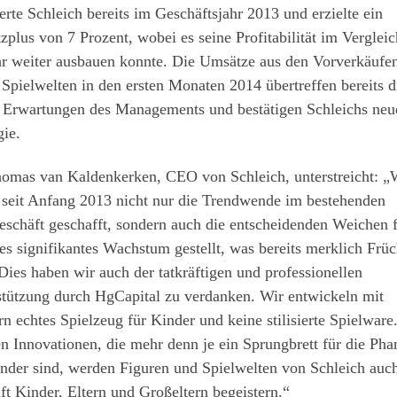
ierte Schleich bereits im Geschäftsjahr 2013 und erzielte ein
plus von 7 Prozent, wobei es seine Profitabilität im Verglei
hr weiter ausbauen konnte. Die Umsätze aus den Vorverkäufe
Spielwelten in den ersten Monaten 2014 übertreffen bereits d
 Erwartungen des Managements und bestätigen Schleichs neu
gie.
homas van Kaldenkerken, CEO von Schleich, unterstreicht: „
 seit Anfang 2013 nicht nur die Trendwende im bestehenden
schäft geschafft, sondern auch die entscheidenden Weichen 
es signifikantes Wachstum gestellt, was bereits merklich Früc
 Dies haben wir auch der tatkräftigen und professionellen
stützung durch HgCapital zu verdanken. Wir entwickeln mit
n echtes Spielzeug für Kinder und keine stilisierte Spielware
n Innovationen, die mehr denn je ein Sprungbrett für die Pha
nder sind, werden Figuren und Spielwelten von Schleich auch
t Kinder, Eltern und Großeltern begeistern.“