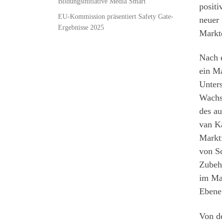
Bildungsinitiative Media Smart
posit
EU-Kommission präsentiert Safety Gate-
neuer 
Ergebnisse 2025
Markte
Nach 
ein M
Unters
Wachs
des a
van K
Markt
von Sc
Zubeh
im Mar
Ebene
Von d